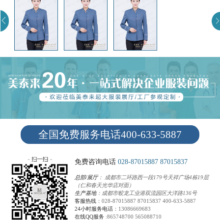
全国免费服务电话400-633-5887
免费咨询电话
028-87015887
87015837
总部/展厅
： 成都市二环路西一段179号天祥广场4栋19层
（仁和春天光华店对面）
生产基地
：成都市蛟龙工业港双流园区大洋路136号
客服热线
：
028-87015887
87015837
400-633-5887
24小时服务电话
：
13086669683
在线QQ服务
:
865748700
565088710