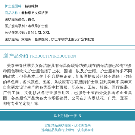
护士服面料：
精梳纯棉
商品名称：
春秋季男女保洁服
医护服装颜色：
白色
医护服装季别：
春秋季护士服
医护服装尺码：
S M L XL XXL
医护服装厂家服务：
提供医院，护士学校护士服设计定制批发
产品介绍
PRODUCT INTRODUCTION
美泰来春秋季男女保洁服具有保温保暖等功效,现在的保洁服已经有很多
种颜色和款式,护士服包括了上衣、围裙，以及护士帽。护士服有许多不同
的款式，但是基本上仍十分容易被识别，新版医护服装已经不局限于传统
的单色调，各式颜色、图案、条纹应有尽有,选择护士服,就到美泰来.美泰来
自主研发设计生产的各类高中档西服、职业装、工装、校服、医疗服装、
广告 T 恤、文化衫及各行业服务用装，已服务于省内外众多著名企业集
团，各类服饰产品为各大市场畅销品。公司在川内攀枝花、广元、宜宾，
都有专业的定制厂家.
马上定制护士服
定制精品医护服装 · 认准美泰来
选购精品美容行业服饰 · 认准美泰来