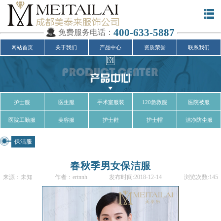
400-633-5887
免费服务电话：
网站首页
关于我们
产品中心
资质荣誉
联系我们
护士服
医生服
手术室服装
120急救服
医院被服
医院工勤服
美容服
护士鞋
护士帽
洁净防尘服
保洁服
春秋季男女保洁服
来源：未知
作者：ertnnh
发布时间:2018-12-14
浏览次数:145