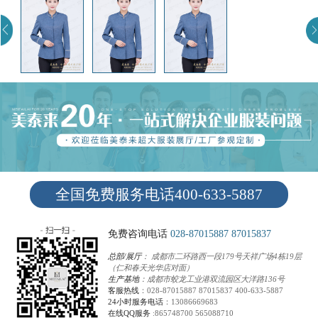
全国免费服务电话400-633-5887
免费咨询电话
028-87015887
87015837
总部/展厅
： 成都市二环路西一段179号天祥广场4栋19层
（仁和春天光华店对面）
生产基地
：成都市蛟龙工业港双流园区大洋路136号
客服热线
：
028-87015887
87015837
400-633-5887
24小时服务电话
：
13086669683
在线QQ服务
:
865748700
565088710