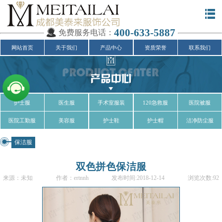
400-633-5887
免费服务电话：
网站首页
关于我们
产品中心
资质荣誉
联系我们
护士服
医生服
手术室服装
120急救服
医院被服
医院工勤服
美容服
护士鞋
护士帽
洁净防尘服
保洁服
双色拼色保洁服
来源：未知
作者：ertnnh
发布时间:2018-12-14
浏览次数:92