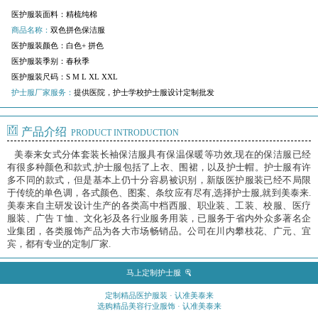
医护服装面料：
精梳纯棉
商品名称：
双色拼色保洁服
医护服装颜色：
白色+ 拼色
医护服装季别：
春秋季
医护服装尺码：
S M L XL XXL
护士服厂家服务：
提供医院，护士学校护士服设计定制批发
产品介绍
PRODUCT INTRODUCTION
美泰来女式分体套装长袖保洁服具有保温保暖等功效,现在的保洁服已经
有很多种颜色和款式,护士服包括了上衣、围裙，以及护士帽。护士服有许
多不同的款式，但是基本上仍十分容易被识别，新版医护服装已经不局限
于传统的单色调，各式颜色、图案、条纹应有尽有,选择护士服,就到美泰来.
美泰来自主研发设计生产的各类高中档西服、职业装、工装、校服、医疗
服装、广告 T 恤、文化衫及各行业服务用装，已服务于省内外众多著名企
业集团，各类服饰产品为各大市场畅销品。公司在川内攀枝花、广元、宜
宾，都有专业的定制厂家.
马上定制护士服
定制精品医护服装 · 认准美泰来
选购精品美容行业服饰 · 认准美泰来