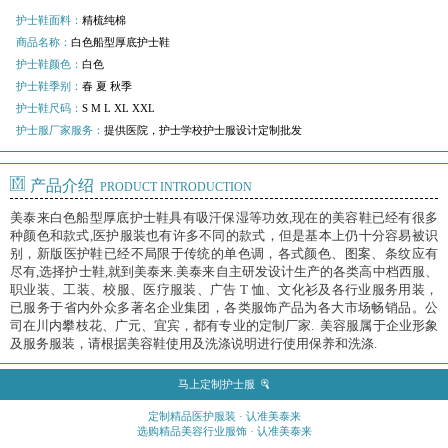
护士鞋面料：
精梳纯棉
商品名称：
白色船型厚底护士鞋
护士鞋颜色：
白色
护士鞋季别：
春 夏 秋季
护士鞋尺码：
S M L XL XXL
护士服厂家服务：
提供医院，护士学校护士服设计定制批发
产品介绍
PRODUCT INTRODUCTION
美泰来白色船型厚底护士鞋具有吸汗保湿等功效,现在的美容鞋已经有很多
种颜色和款式,医护服装也有许多不同的款式，但是基本上仍十分容易被识
别，新版医护鞋已经不局限于传统的单色调，各式颜色、图案、条纹应有
尽有,选择护士鞋,就到美泰来.美泰来自主研发设计生产的各类高中档西服、
职业装、工装、校服、医疗服装、广告 T 恤、文化衫及各行业服务用装，
已服务于省内外众多著名企业集团，各类服饰产品为各大市场畅销品。公
司在川内攀枝花、广元、宜宾，都有专业的定制厂家. 美容服属于企业形象
及服务服装，请根据美容鞋使用及洗涤说明进行使用保养和洗涤.
马上定制护士服
定制精品医护服装 · 认准美泰来
选购精品美容行业服饰 · 认准美泰来