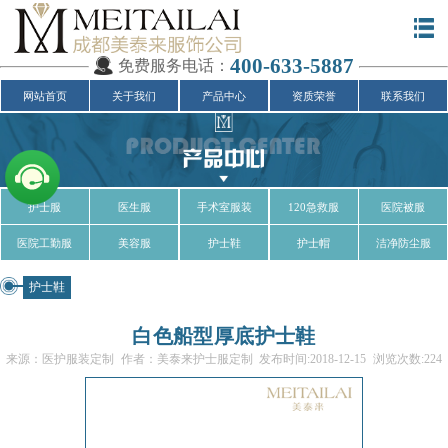
400-633-5887
免费服务电话：
网站首页
关于我们
产品中心
资质荣誉
联系我们
护士服
医生服
手术室服装
120急救服
医院被服
医院工勤服
美容服
护士鞋
护士帽
洁净防尘服
护士鞋
白色船型厚底护士鞋
来源：医护服装定制
作者：美泰来护士服定制
发布时间:2018-12-15
浏览次数:224