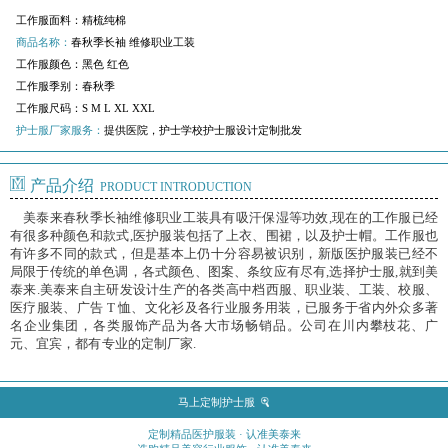
工作服面料：
精梳纯棉
商品名称：
春秋季长袖 维修职业工装
工作服颜色：
黑色 红色
工作服季别：
春秋季
工作服尺码：
S M L XL XXL
护士服厂家服务：
提供医院，护士学校护士服设计定制批发
产品介绍
PRODUCT INTRODUCTION
美泰来春秋季长袖维修职业工装具有吸汗保湿等功效,现在的工作服已经
有很多种颜色和款式,医护服装包括了上衣、围裙，以及护士帽。工作服也
有许多不同的款式，但是基本上仍十分容易被识别，新版医护服装已经不
局限于传统的单色调，各式颜色、图案、条纹应有尽有,选择护士服,就到美
泰来.美泰来自主研发设计生产的各类高中档西服、职业装、工装、校服、
医疗服装、广告 T 恤、文化衫及各行业服务用装，已服务于省内外众多著
名企业集团，各类服饰产品为各大市场畅销品。公司在川内攀枝花、广
元、宜宾，都有专业的定制厂家.
马上定制护士服
定制精品医护服装 · 认准美泰来