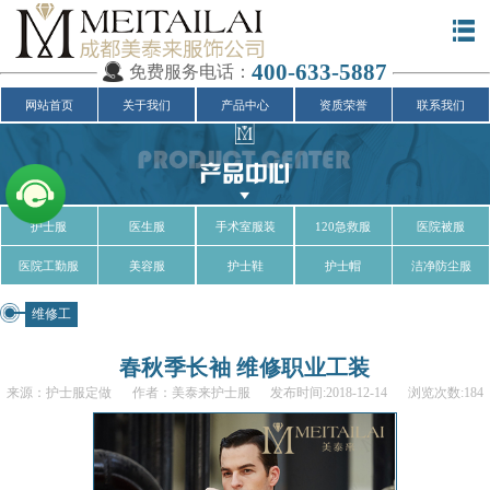
400-633-5887
免费服务电话：
网站首页
关于我们
产品中心
资质荣誉
联系我们
护士服
医生服
手术室服装
120急救服
医院被服
医院工勤服
美容服
护士鞋
护士帽
洁净防尘服
维修工
春秋季长袖 维修职业工装
来源：护士服定做
作者：美泰来护士服
发布时间:2018-12-14
浏览次数:184