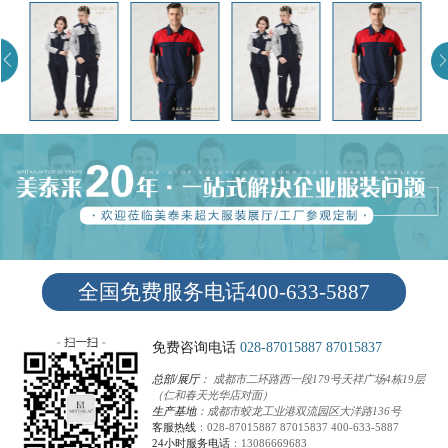
全国免费服务电话400-633-5887
免费咨询电话
028-87015887
87015837
总部/展厅
： 成都市二环路西一段179号天祥广场4栋19层
（仁和春天光华店对面）
生产基地
：成都市蛟龙工业港双流园区大洋路136号
客服热线
：
028-87015887
87015837
400-633-5887
24小时服务电话
：
13086669683